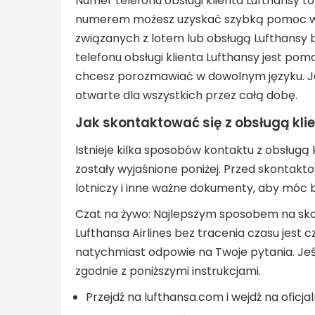
Numer telefonu obsługi klienta Lufthansy to
numerem możesz uzyskać szybką pomoc w 
związanych z lotem lub obsługą Lufthansy 
telefonu obsługi klienta Lufthansy jest po
chcesz porozmawiać w dowolnym języku. Jed
otwarte dla wszystkich przez całą dobę.
Jak skontaktować się z obsługą kli
Istnieje kilka sposobów kontaktu z obsługą k
zostały wyjaśnione poniżej. Przed skontakt
lotniczy i inne ważne dokumenty, aby mó
Czat na żywo: Najlepszym sposobem na skont
Lufthansa Airlines bez tracenia czasu jest 
natychmiast odpowie na Twoje pytania. Jeś
zgodnie z poniższymi instrukcjami.
Przejdź na lufthansa.com i wejdź na oficja