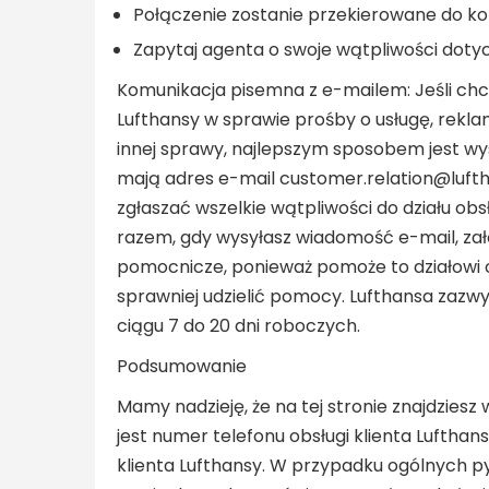
Połączenie zostanie przekierowane do ko
Zapytaj agenta o swoje wątpliwości dotyc
Komunikacja pisemna z e-mailem: Jeśli chce
Lufthansy w sprawie prośby o usługę, rekl
innej sprawy, najlepszym sposobem jest wys
mają adres e-mail customer.relation@luft
zgłaszać wszelkie wątpliwości do działu obs
razem, gdy wysyłasz wiadomość e-mail, zał
pomocnicze, ponieważ pomoże to działowi ob
sprawniej udzielić pomocy. Lufthansa zaz
ciągu 7 do 20 dni roboczych.
Podsumowanie
Mamy nadzieję, że na tej stronie znajdziesz
jest numer telefonu obsługi klienta Luftha
klienta Lufthansy. W przypadku ogólnych p