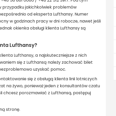
 +48 58 881 0086 / +48 22 512 3917. Pod tym
przypadku jakichkolwiek problemów
bezpośrednio od eksperta Lufthansy. Numer
mocny w godzinach pracy w dni robocze, nawet jeśli
nak okienka obsługi klienta Lufthansy są
enta Lufthansy?
lienta Lufthansy, a najskuteczniejsze z nich
owaniem się z Lufthansą należy zachować bilet
c bezproblemowo uzyskać pomoc.
aktowanie się z obsługą klienta linii lotniczych
czat na żywo, ponieważ jeden z konsultantów czatu
li chcesz porozmawiać z Lufthansą, postępuj
lną stronę.